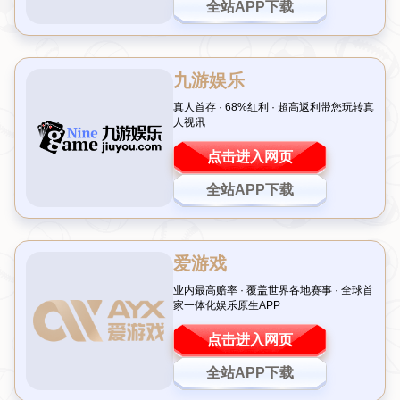
2026-05-06T01:30:04+08:00
在NBA的璀璨星河中，谢伊·吉尔杰斯-亚历山大（Shai Gilgeous-Alexander）
正以惊人的速度崛起，成为俄克拉荷马城雷霆队的领袖人物。这位年轻球星不
仅凭借出色的球技赢得了球迷的喜爱，更以不懈的努力和自律展现了向MVP迈
进的潜力。13岁时，他便养成了每天清晨六点起床训练的习惯，这种超乎常人
体彩店内世界杯大屏直播，开启全新观赛体验
的毅力为他的成功奠定了基础。今天，我们就来探讨亚历山大如何通过坚持和
蜕变，一步步向MVP的目标进化。
2026-05-06T01:30:04+08:00
体彩门店世界杯大屏直播：打通观赛新场景
阿莫林心中完美9号是谁？曼联目标埃基蒂克存关键短板
2026-05-05T01:30:04+08:00
引言：曼联“9号位之争”与未来战术方向 随着曼联在夏季转会窗口频繁传出购入
强力前锋的消息，“红魔”的9号位再次成为外界关注焦点。尽管球队近年来尝试
不同类型的中锋，但始终难以找到一名真正完美适配者。近期，关于阿莫林对
其理想前锋的定义，以及埃基蒂克被曝出的潜在技术弱点，再次引发了对于“谁
波波维奇本季缺席 马刺师徒重聚尚存悬念？
是曼联最佳新9号”的讨论。
2026-05-05T01:30:03+08:00
引言：马刺传奇的未来悬念 在NBA的历史长河中，圣安东尼奥马刺队无疑是一
支充满传奇色彩的球队，而格雷格·波波维奇（Gregg Popovich）作为球队的灵
魂人物，更是无数球迷心中的图腾。然而，近期关于“波波维奇本赛季不会回归”