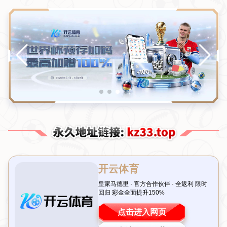
新闻中心
弗里克：球员全力以赴，判罚不公令人失望！
2026-05-06T01:30:04+08:00
在最近的一场激烈比赛后，巴塞罗那主教练弗里克的一番言论迅速登上热搜。
他表示，球员们在场上拼尽全力，却对裁判的判罚感到极度失望，认为某些关
键决定明显偏向对手。这不仅点燃了球迷的情绪，也让人们开始重新审视裁判
在比赛中的角色和影响。究竟是什么让这位名帅如此愤怒？本文将围绕弗里克
【人物】亚历山大的MVP蜕变之路：13岁起每日六点苦练
的不满和裁判判罚争议展开深入探讨，带您走进这场风波的背后。